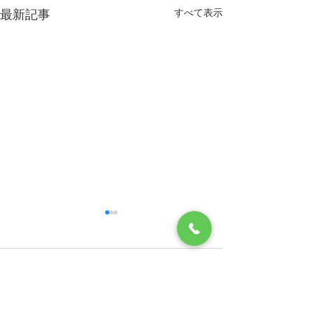
すべて表示
最新記事
臨時休診のお知らせ
年末年始のお知
2026年 4月10日（金）午前中
2025年 12月31
コメント
のみ 休診 4月17日（金）午前
のみ診察 ／ 午
中のみ 休診 5月8日（金） 午
2026年 1月1日（
前中のみ 休診 臨時休診 いた
診 1月2日（金） 